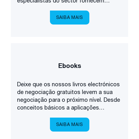
especialistas do sector fornecem
tutoriais fáceis de seguir, facilitando a
navegação na plataforma.
SAIBA MAIS
Ebooks
Deixe que os nossos livros electrónicos
de negociação gratuitos levem a sua
negociação para o próximo nível. Desde
conceitos básicos a aplicações
avançadas, temos tudo o que precisa.
SAIBA MAIS