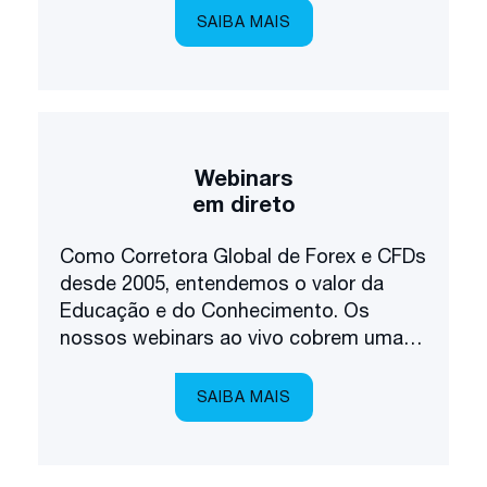
financeiros.
SAIBA MAIS
Webinars
em direto
Como Corretora Global de Forex e CFDs
desde 2005, entendemos o valor da
Educação e do Conhecimento. Os
nossos webinars ao vivo cobrem uma
vasta gama de tópicos de negociação e
investimento, trazidos até si num
SAIBA MAIS
ambiente multilingue.