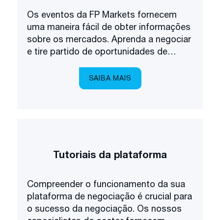
Os eventos da FP Markets fornecem
uma maneira fácil de obter informações
sobre os mercados. Aprenda a negociar
e tire partido de oportunidades de
negociação exclusivas. Actualize os
seus conhecimentos sobre forex e seja
SAIBA MAIS
o primeiro a conhecer alguns dos mais
recentes produtos disponíveis no
mercado.
Tutoriais da plataforma
Compreender o funcionamento da sua
plataforma de negociação é crucial para
o sucesso da negociação. Os nossos