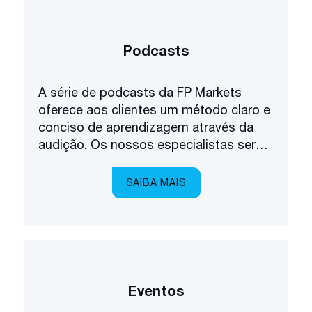
Podcasts
A série de podcasts da FP Markets
oferece aos clientes um método claro e
conciso de aprendizagem através da
audição. Os nossos especialistas serão
como uma academia de áudio no seu
bolso, explicando tudo o que precisa de
SAIBA MAIS
saber sobre como negociar nos
mercados.
Eventos