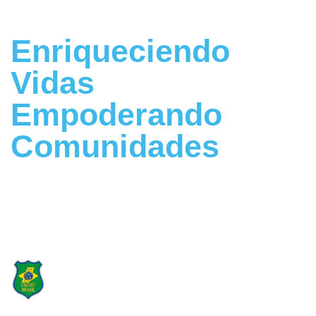
Enriqueciendo
Vidas
Empoderando
Comunidades
Construyendo un Futuro Más Fuerte
Juntos
Orgulloso patrocinador
de Cricket Brasil