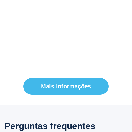
jornada
Junte-se à FP Markets em nosso compromisso com
a Responsabilidade Social Corporativa. Ao fazer
parceria conosco, você se torna parte de um
movimento em direção a um mundo mais equitativo,
sustentável e próspero. Juntos, podemos causar um
impacto significativo nas comunidades ao redor do
mundo.
Mais informações
Perguntas frequentes